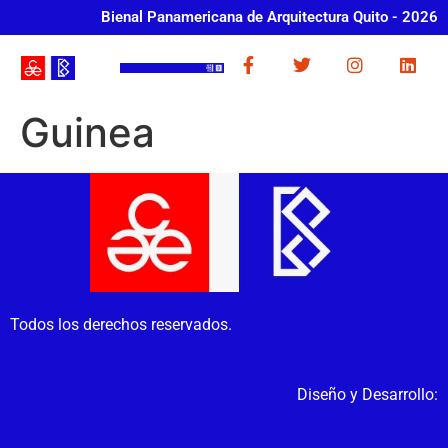
Bienal Panamericana de Arquitectura Quito - 2026
Guinea
Todos los derechos reservados.
Diseño y Desarrollo: