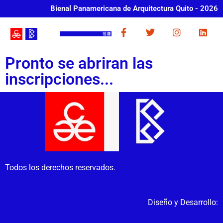
Bienal Panamericana de Arquitectura Quito - 2026
Pronto se abriran las
inscripciones...
Todos los derechos reservados.
Diseño y Desarrollo: